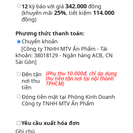
342.000
12
kỳ báo với giá
đồng
25%
114.000
(khuyến mãi
, tiết kiệm
đồng)
Phương thức thanh toán:
Chuyển khoản
[Công ty TNHH MTV Ấn Phẩm - Tài
khoản: 38018129 - Ngân hàng ACB, CN
Sài Gòn]
(Phụ thu 10.000đ, chỉ áp dụng
Đến tận
thu tiền tận nơi tại nội thành
nơi thu
TPHCM)
tiền
Đóng tiền mặt tại Phòng Kinh Doanh
Công ty TNHH MTV Ấn Phẩm
Yêu cầu xuất hóa đơn
Ghi chú