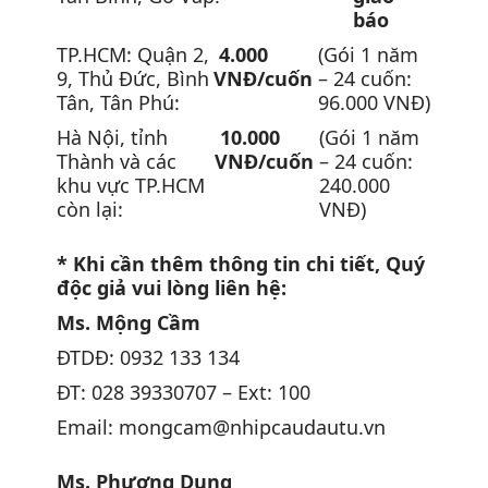
báo
TP.HCM: Quận 2,
4.000
(Gói 1 năm
9, Thủ Đức, Bình
VNĐ/cuốn
– 24 cuốn:
Tân, Tân Phú:
96.000 VNĐ)
Hà Nội, tỉnh
10.000
(Gói 1 năm
Thành và các
VNĐ/cuốn
– 24 cuốn:
khu vực TP.HCM
240.000
còn lại:
VNĐ)
* Khi cần thêm thông tin chi tiết, Quý
độc giả vui lòng liên hệ:
Ms. Mộng Cầm
ĐTDĐ: 0932 133 134
ĐT: 028 39330707 – Ext: 100
Email: mongcam@nhipcaudautu.vn
Ms. Phương Dung