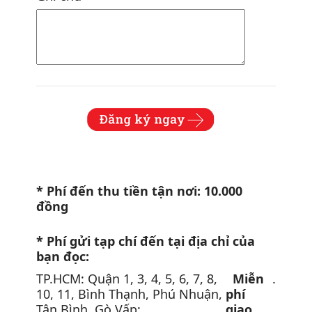
* Phí đến thu tiền tận nơi: 10.000
đồng
* Phí gửi tạp chí đến tại địa chỉ của
bạn đọc:
TP.HCM: Quận 1, 3, 4, 5, 6, 7, 8,
Miễn
.
10, 11, Bình Thạnh, Phú Nhuận,
phí
Tân Bình, Gò Vấp:
giao